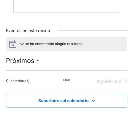
Eventos en este recinto
No se ha encontrado ningún resultado.
A
v
i
Próximos
s
o
S
e
Hoy
Eventos
siguiente(s)
Eventos
anterior(es)
l
e
c
Suscribirse al calendario
c
i
o
n