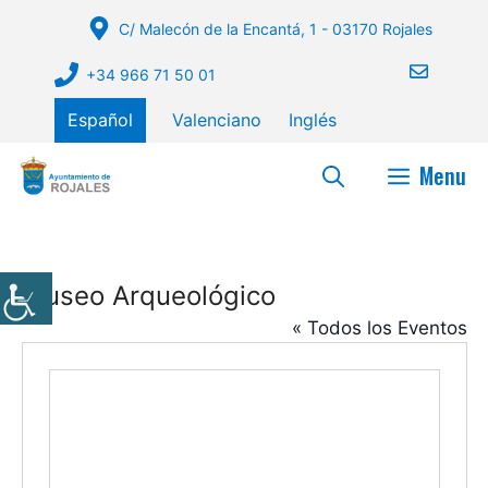
Saltar
C/ Malecón de la Encantá, 1 - 03170 Rojales
al
contenido
+34 966 71 50 01
Español
Valenciano
Inglés
Menu
Museo Arqueológico
« Todos los Eventos