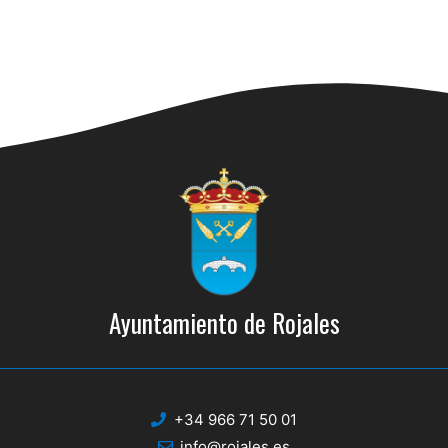
a
l
a
f
e
c
h
a
.
Ayuntamiento de Rojales
+34 966 71 50 01
info@rojales.es