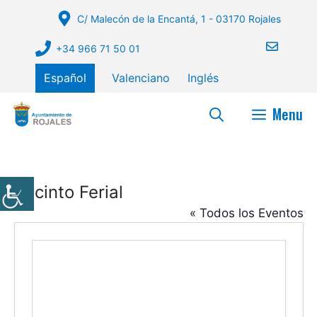
Saltar
C/ Malecón de la Encantá, 1 - 03170 Rojales
al
contenido
+34 966 71 50 01
Español
Valenciano
Inglés
Menu
Recinto Ferial
« Todos los Eventos