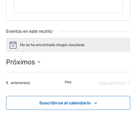
Eventos en este recinto
No se ha encontrado ningún resultado.
A
v
i
Próximos
s
o
S
e
Hoy
Eventos
siguiente(s)
Eventos
anterior(es)
l
e
c
Suscribirse al calendario
c
i
o
n