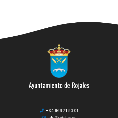
a
l
a
f
e
c
h
a
.
Ayuntamiento de Rojales
+34 966 71 50 01
info@rojales.es