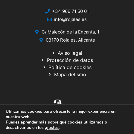
+34 966 71 50 01
info@rojales.es
C/ Malecón de la Encantá, 1
03170 Rojales, Alicante
Aviso legal
Protección de datos
Política de cookies
Mapa del sitio
Utilizamos cookies para ofrecerte la mejor experiencia en
© 2020 Web desarrollada por el Servicio de Informática de Diputación
nuestra web.
de Alicante
Puedes aprender más sobre qué cookies utilizamos o
desactivarlas en los
ajustes
.