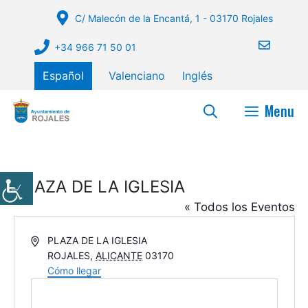
Saltar
C/ Malecón de la Encantá, 1 - 03170 Rojales
al
contenido
+34 966 71 50 01
Español
Valenciano
Inglés
Menu
PLAZA DE LA IGLESIA
« Todos los Eventos
D
PLAZA DE LA IGLESIA
i
ROJALES
,
ALICANTE
03170
r
Cómo llegar
e
c