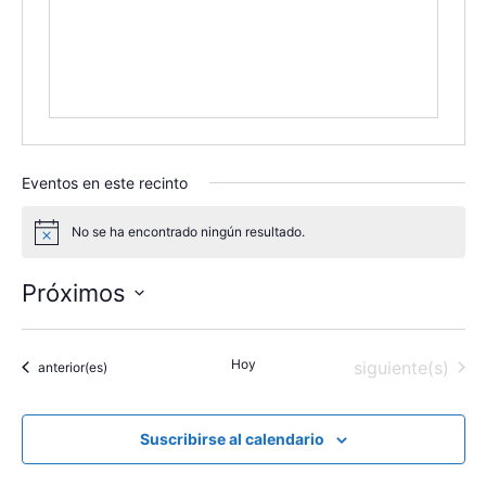
c
i
ó
n
Eventos en este recinto
No se ha encontrado ningún resultado.
A
v
i
Próximos
s
o
S
e
Hoy
Eventos
siguiente(s)
Eventos
anterior(es)
l
e
c
Suscribirse al calendario
c
i