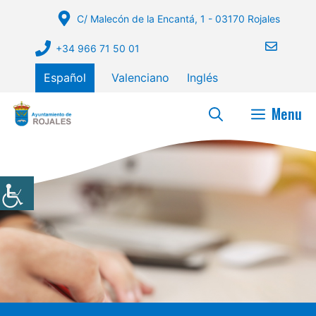
Saltar
C/ Malecón de la Encantá, 1 - 03170 Rojales
al
contenido
+34 966 71 50 01
Español
Valenciano
Inglés
Menu