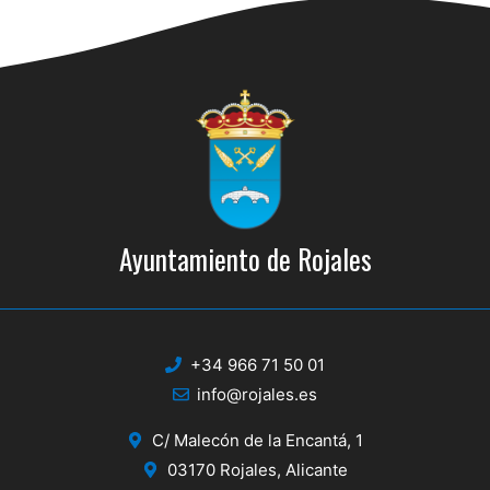
s
s
q
d
e
u
E
e
v
d
e
a
n
y
t
Ayuntamiento de Rojales
o
v
i
s
+34 966 71 50 01
t
info@rojales.es
a
C/ Malecón de la Encantá, 1
s
03170 Rojales, Alicante