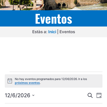
Eventos
Estàs a:
Inici
|
Eventos
Eventos
No hay eventos programados para 12/06/2026. Ir a los
en
A
próximos eventos
.
v
12/06/2026
i
N
N
s
12/6/2026
B
D
o
u
a
a
S
í
s
a