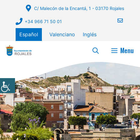
Saltar
C/ Malecón de la Encantá, 1 - 03170 Rojales
al
contenido
+34 966 71 50 01
Español
Valenciano
Inglés
Menu