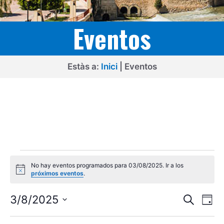
Eventos
Estàs a:
Inici
|
Eventos
Eventos
No hay eventos programados para 03/08/2025. Ir a los
en
A
próximos eventos
.
v
03/08/2025
i
N
N
s
3/8/2025
B
D
o
u
a
a
S
í
s
a