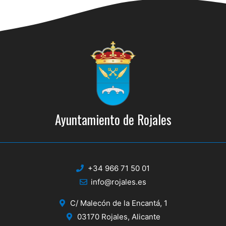
s
s
q
d
e
u
E
e
v
d
e
a
n
y
t
Ayuntamiento de Rojales
o
v
i
s
+34 966 71 50 01
t
info@rojales.es
a
C/ Malecón de la Encantá, 1
s
03170 Rojales, Alicante