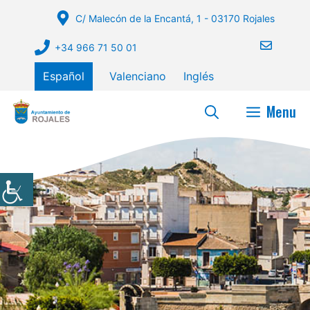
Saltar
C/ Malecón de la Encantá, 1 - 03170 Rojales
al
contenido
+34 966 71 50 01
Español
Valenciano
Inglés
Menu