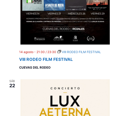
E
v
e
n
t
o
14 agosto - 21:30
/
23:30
VIII RODEO FILM FESTIVAL
s
VIII RODEO FILM FESTIVAL
CUEVAS DEL RODEO
SÁB
22