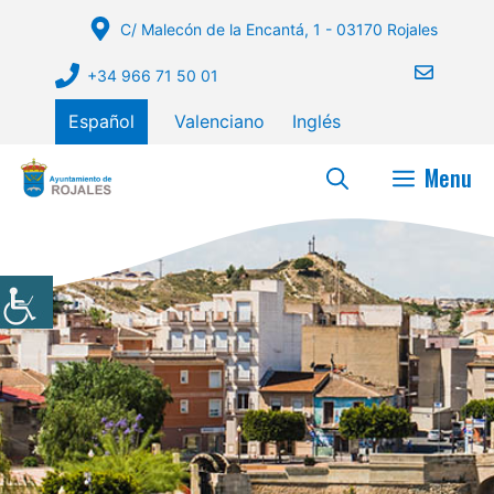
Saltar
C/ Malecón de la Encantá, 1 - 03170 Rojales
al
contenido
+34 966 71 50 01
Español
Valenciano
Inglés
Menu