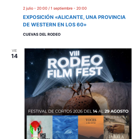
E
e
2 julio - 20:00
/
1 septiembre - 20:00
v
EXPOSICIÓN «ALICANTE, UNA PROVINCIA
d
e
DE WESTERN EN LOS 60»
a
n
CUEVAS DEL RODEO
y
t
o
VIE
v
14
i
s
t
a
s
d
e