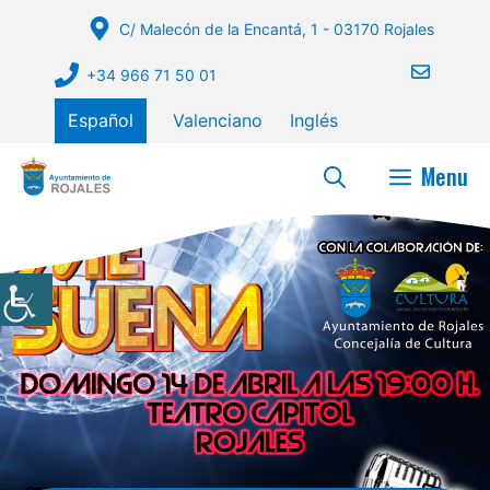
Saltar
C/ Malecón de la Encantá, 1 - 03170 Rojales
al
contenido
+34 966 71 50 01
Español
Valenciano
Inglés
Menu