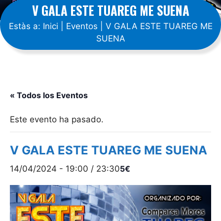
V GALA ESTE TUAREG ME SUENA
Estàs a:
Inici
|
Eventos
|
V GALA ESTE TUAREG ME
SUENA
« Todos los Eventos
Este evento ha pasado.
V GALA ESTE TUAREG ME SUENA
14/04/2024 - 19:00
/
23:30
5€