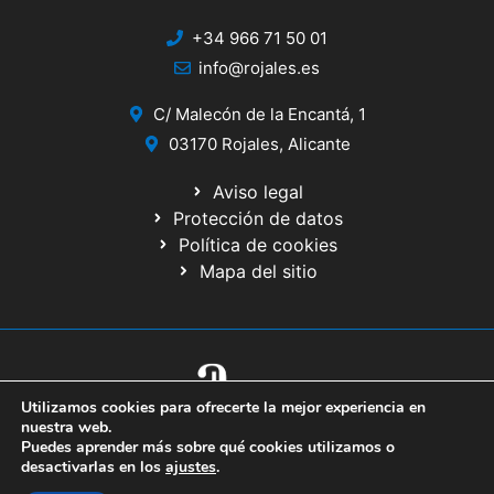
+34 966 71 50 01
info@rojales.es
C/ Malecón de la Encantá, 1
03170 Rojales, Alicante
Aviso legal
Protección de datos
Política de cookies
Mapa del sitio
Utilizamos cookies para ofrecerte la mejor experiencia en
© 2020 Web desarrollada por el Servicio de Informática de Diputación
nuestra web.
de Alicante
Puedes aprender más sobre qué cookies utilizamos o
desactivarlas en los
ajustes
.