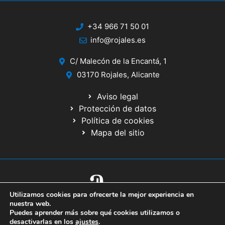
+34 966 71 50 01
info@rojales.es
C/ Malecón de la Encantá, 1
03170 Rojales, Alicante
Aviso legal
Protección de datos
Política de cookies
Mapa del sitio
Utilizamos cookies para ofrecerte la mejor experiencia en
© 2020 Web desarrollada por el Servicio de Informática de Diputación
nuestra web.
de Alicante
Puedes aprender más sobre qué cookies utilizamos o
desactivarlas en los
ajustes
.