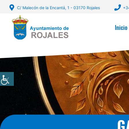
Saltar
C/ Malecón de la Encantá, 1 - 03170 Rojales
+3
al
contenido
Inicio
G