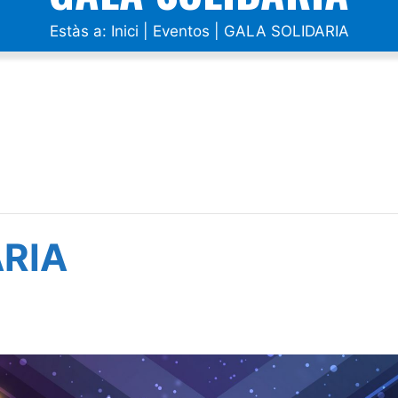
Estàs a:
Inici
|
Eventos
|
GALA SOLIDARIA
RIA