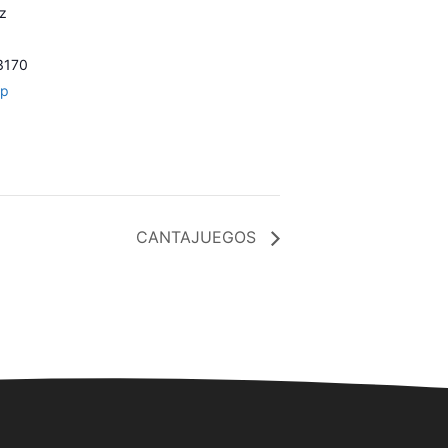
ez
3170
ap
CANTAJUEGOS