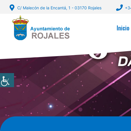
Saltar
C/ Malecón de la Encantá, 1 - 03170 Rojales
+3
al
contenido
Inicio