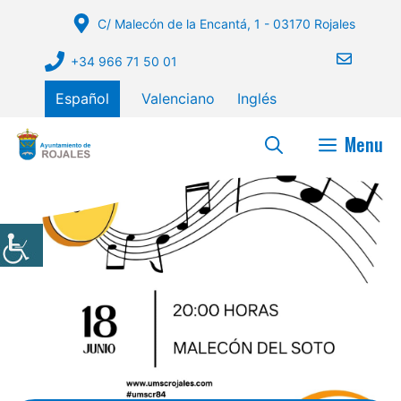
Saltar
C/ Malecón de la Encantá, 1 - 03170 Rojales
al
contenido
+34 966 71 50 01
Español
Valenciano
Inglés
Menu