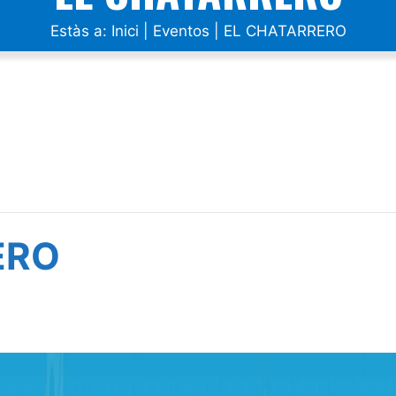
Estàs a:
Inici
|
Eventos
|
EL CHATARRERO
ERO