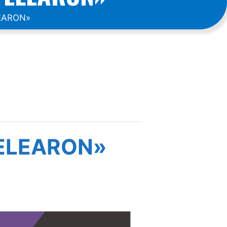
EARON»
PELEARON»