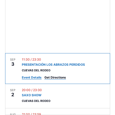
c
t
V
t
s
i
d
e
a
S
t
w
e
e
s
.
a
N
r
a
c
v
11:30
/
23:30
SEP
3
PRESENTACIÓN LOS ABRAZOS PERDIDOS
i
h
CUEVAS DEL RODEO
g
a
Event Details
Get Directions
a
n
t
20:00
/
23:30
SEP
2
d
SAXO SHOW
i
CUEVAS DEL RODEO
V
o
n
21:00
/
23:59
AUG