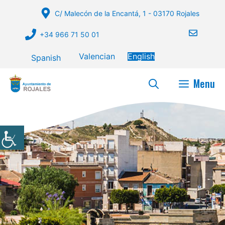
Skip
C/ Malecón de la Encantá, 1 - 03170 Rojales
to
content
+34 966 71 50 01
Valencian
English
Spanish
Menu