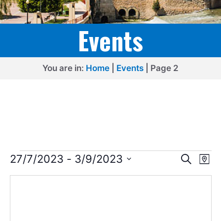
Events
You are in:
Home
|
Events
|
Page 2
Events
E
E
27/7/2023
 - 
3/9/2023
S
M
e
v
v
S
a
a
p
e
e
r
e
l
c
n
n
h
e
t