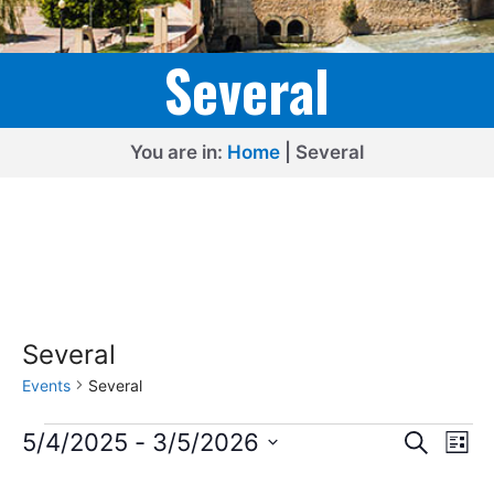
Several
You are in:
Home
|
Several
Several
Events
Several
Events
E
E
5/4/2025
 - 
3/5/2026
S
L
e
v
v
S
i
a