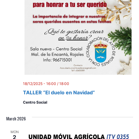
i
o
n
18/12/2025 - 16:00
/
18:00
TALLER “El duelo en Navidad”
Centro Social
March 2026
MON
2