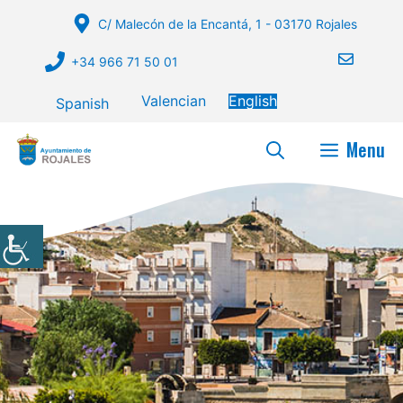
Skip
C/ Malecón de la Encantá, 1 - 03170 Rojales
to
content
+34 966 71 50 01
Valencian
English
Spanish
Menu