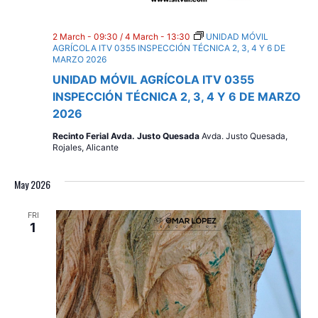
2 March - 09:30
/
4 March - 13:30
UNIDAD MÓVIL
AGRÍCOLA ITV 0355 INSPECCIÓN TÉCNICA 2, 3, 4 Y 6 DE
MARZO 2026
UNIDAD MÓVIL AGRÍCOLA ITV 0355
INSPECCIÓN TÉCNICA 2, 3, 4 Y 6 DE MARZO
2026
Recinto Ferial Avda. Justo Quesada
Avda. Justo Quesada,
Rojales, Alicante
May 2026
FRI
1