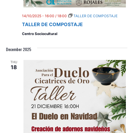
d
i
V
o
14/10/2025 - 16:00
/
18:00
TALLER DE COMPOSTAJE
n
i
TALLER DE COMPOSTAJE
e
Centro Sociocultural
w
December 2025
s
THU
N
18
a
v
i
g
a
t