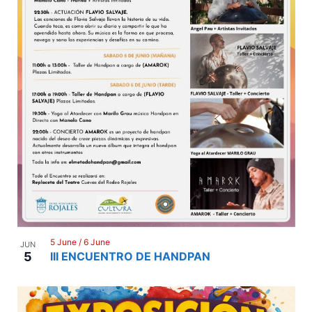
5 June
/
6 June
JUN
5
III ENCUENTRO DE HANDPAN