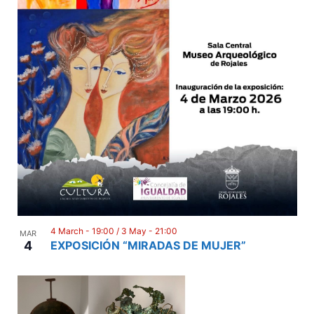
i
o
n
4 March - 19:00
/
3 May - 21:00
MAR
4
EXPOSICIÓN “MIRADAS DE MUJER”