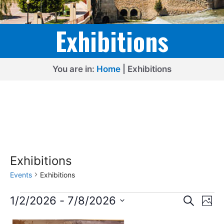
Exhibitions
You are in:
Home
|
Exhibitions
Exhibitions
Events
Exhibitions
Events
E
E
1/2/2026
 - 
7/8/2026
S
P
e
v
v
S
h
a