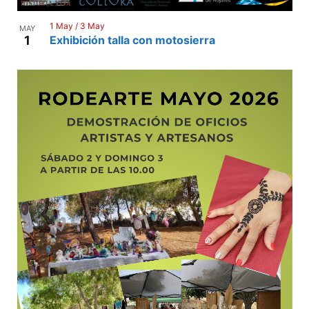
1 May
/
3 May
MAY
1
Exhibición talla con motosierra