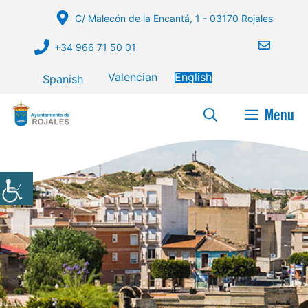
Skip
C/ Malecón de la Encantá, 1 - 03170 Rojales
to
content
+34 966 71 50 01
Valencian
English
Spanish
Menu