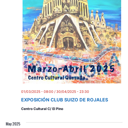
i
o
n
01/03/2025 - 08:00
/
30/04/2025 - 23:30
EXPOSICIÓN CLUB SUIZO DE ROJALES
Centro Cultural C/ El Pino
May 2025