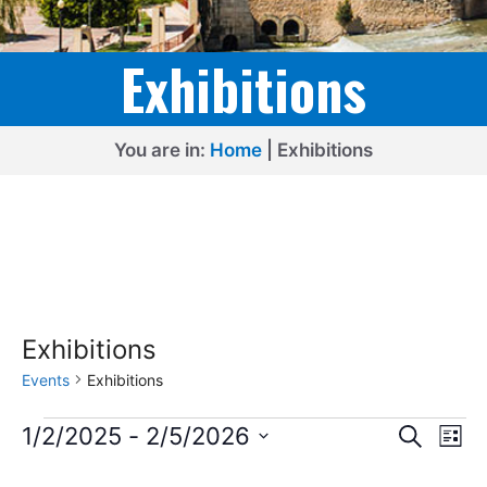
Exhibitions
You are in:
Home
|
Exhibitions
Exhibitions
Events
Exhibitions
Events
E
E
1/2/2025
 - 
2/5/2026
S
L
e
v
v
S
i
a