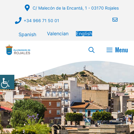
Skip
C/ Malecón de la Encantá, 1 - 03170 Rojales
to
content
+34 966 71 50 01
Valencian
English
Spanish
Menu