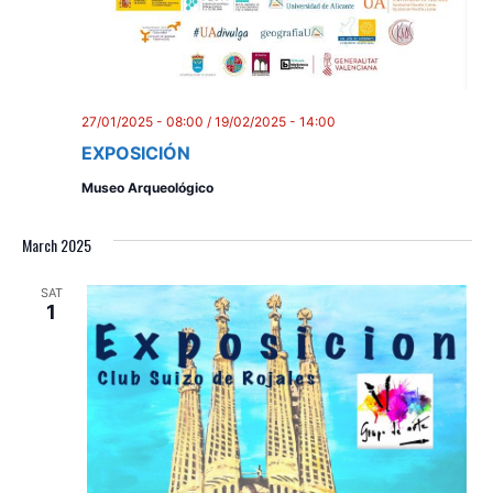
d
i
V
o
n
i
e
27/01/2025 - 08:00
/
19/02/2025 - 14:00
EXPOSICIÓN
w
Museo Arqueológico
s
N
March 2025
a
SAT
1
v
i
g
a
t