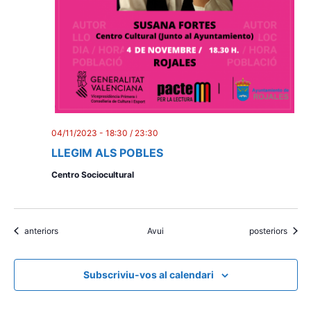
04/11/2023 - 18:30
/
23:30
LLEGIM ALS POBLES
Centro Sociocultural
Esdeveniments
Esdeveniments
anteriors
Avui
posteriors
Subscriviu-vos al calendari