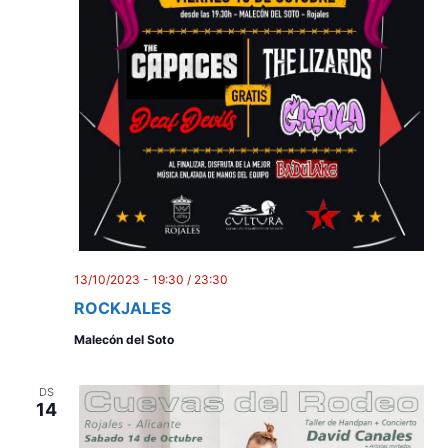
13/10/2023 - 19:30
/
23:30
ROCKJALES
Malecón del Soto
DS
14