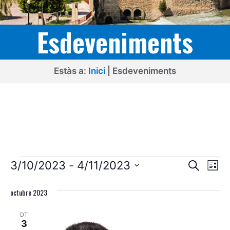
Esdeveniments
Estàs a:
Inici
|
Esdeveniments
Esdeveniments
N
N
3/10/2023
 - 
4/11/2023
C
L
e
a
a
S
l
r
i
v
octubre 2023
e
c
v
s
l
a
e
t
e
DT
e
a
g
3