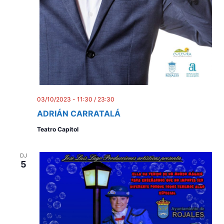
n
e
i
n
t
m
e
n
t
03/10/2023 - 11:30
/
23:30
ADRIÁN CARRATALÁ
s
Teatro Capitol
DJ
5