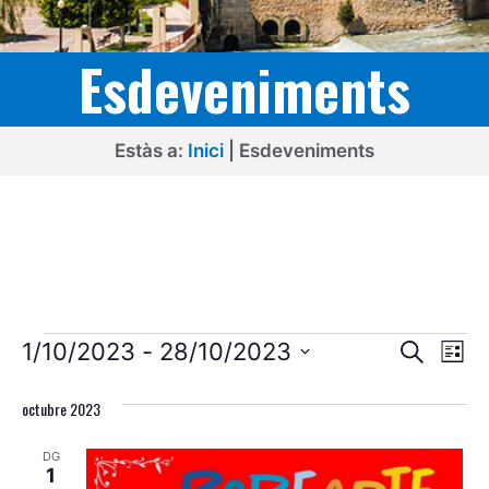
Esdeveniments
Estàs a:
Inici
|
Esdeveniments
Esdeveniments
N
N
1/10/2023
 - 
28/10/2023
C
L
e
a
a
S
l
r
i
v
octubre 2023
e
c
v
s
l
a
e
t
e
DG
e
a
g
1