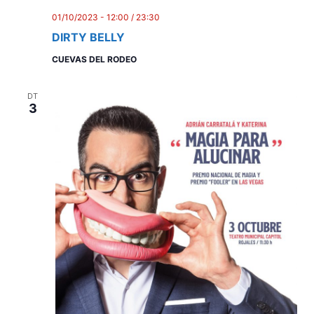
c
a
01/10/2023 - 12:00
/
23:30
e
c
DIRTY BELLY
r
i
CUEVAS DEL RODEO
c
o
a
n
DT
3
s
d
E
'
s
E
d
s
e
d
v
e
e
n
v
i
e
m