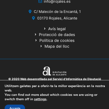
info@rojales.es
C/ Malecón de la Encantá, 1
03170 Rojales, Alicante
Avís legal
Protecció de dades
Política de cookies
Mapa del lloc
© 2020 Web desenrotllada pel Servici d'Informàtica de Diputació
d'Alacant
Utilitzem galetes per a oferir-te la millor experiència en la nostra
web.
You can find out more about which cookies we are using or
switch them off in
settings
.
Accepta