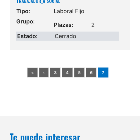
TRABAJADOR_A SOCIAL
Tipo:
Laboral Fijo
Grupo:
Plazas:
2
Estado:
Cerrado
«
‹
3
4
5
6
7
Te puede interesar