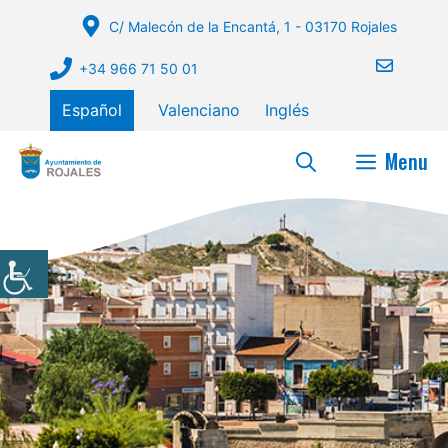
Saltar
C/ Malecón de la Encantá, 1 - 03170 Rojales
al
contenido
+34 966 71 50 01
Español
Valenciano
Inglés
Menu