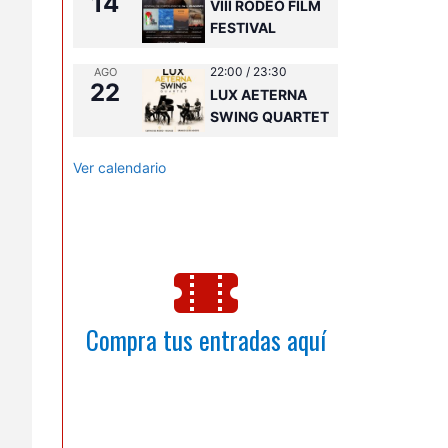
14
VIII RODEO FILM
FESTIVAL
22:00
/
23:30
AGO
22
LUX AETERNA
SWING QUARTET
Ver calendario
S
Compra tus entradas aquí